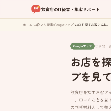
飲食店のIT経営・集客サポート
ホーム
›
お役立ち記事
›
Googleマップ
›
お店を探すお客さんは、ま
公開：202
Googleマップ
お店を探
プを見
飲食店を探すお客さん
ー、口コミなどを見て
の判断材料として整