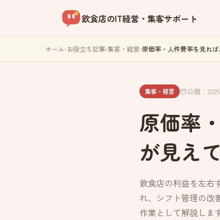
飲食店のIT経営・集客サポート
ホーム
›
お役立ち記事
›
集客・経営
›
原価率・人件費率を見れば
公開：2026.
集客・経営
原価率
が見え
飲食店の利益を左右
れ、シフト管理の改
作業として解説しま